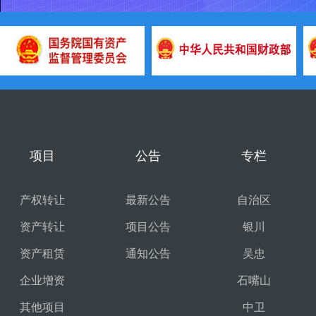
国务院国有资产监督管理委
财政部
宁
员会
有
项目
公告
专栏
产权转让
最新公告
自治区
资产转让
项目公告
银川
资产租赁
通知公告
吴忠
企业增资
石嘴山
其他项目
中卫