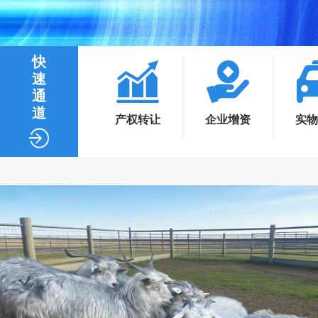
快
速
通
道
产权转让
企业增资
实物