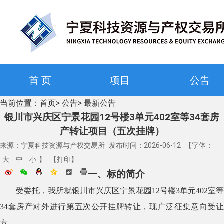
首 页
项目
公告
当前位置：
首页
>
公告
>
最新公告
银川市兴庆区宁景花园12号楼3单元402室等34套房
产转让项目（五次挂牌）
来源：
宁夏科技资源与产权交易所
发布时间：
2026-06-12
【字体：
大
中
小
】
【打印】
一、标的简介
受委托，我所就
银川市兴庆区宁景花园12号楼3单元402室等
34套房产
对
外进
行第五次公开挂牌转让，现广泛征集意向受
方。