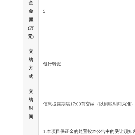
金
金
5
额
(万
元)
交
纳
银行转账
方
式
交
纳
信息披露期满17:00前交纳（以到账时间为准
时
间
1.本项目保证金的处置按本公告中的受让须