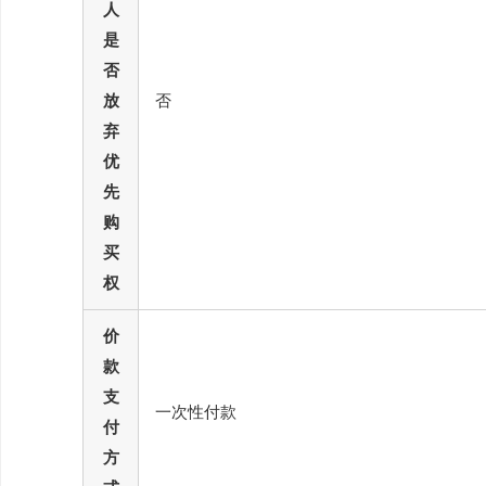
人
是
否
放
否
弃
优
先
购
买
权
价
款
支
一次性付款
付
方