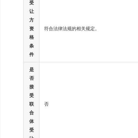
受
让
方
资
符合法律法规的相关规定。
格
条
件
是
否
接
受
联
否
合
体
受