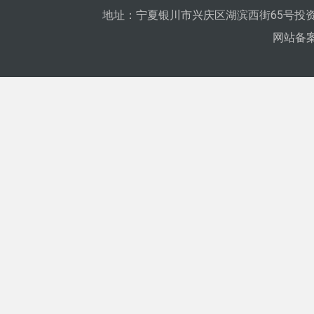
地址：宁夏银川市兴庆区湖滨西街65号投资
网站备案