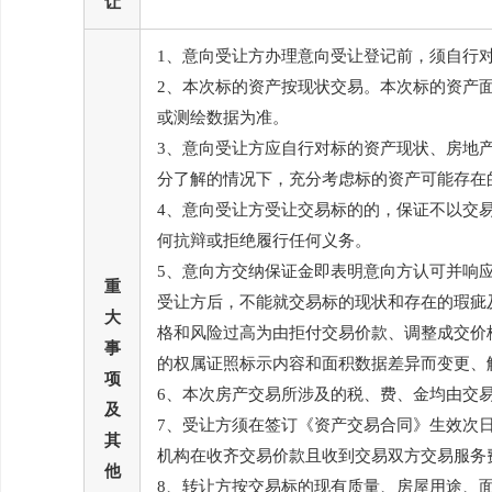
让
1、意向受让方办理意向受让登记前，须自行
2、本次标的资产按现状交易。本次标的资产
或测绘数据为准。
3、意向受让方应自行对标的资产现状、房地
分了解的情况下，充分考虑标的资产可能存在
4、意向受让方受让交易标的的，保证不以交
何抗辩或拒绝履行任何义务。
5、意向方交纳保证金即表明意向方认可并响
重
受让方后，不能就交易标的现状和存在的瑕疵
大
格和风险过高为由拒付交易价款、调整成交价
事
的权属证照标示内容和面积数据差异而变更、
项
6、本次房产交易所涉及的税、费、金均由交
及
7、受让方须在签订《资产交易合同》生效次
其
机构在收齐交易价款且收到交易双方交易服务
他
8、转让方按交易标的现有质量、房屋用途、