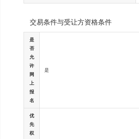
交易条件与受让方资格条件
是
否
允
许
是
网
上
报
名
优
先
权