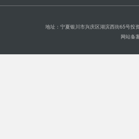
地址：宁夏银川市兴庆区湖滨西街65号投资
网站备案